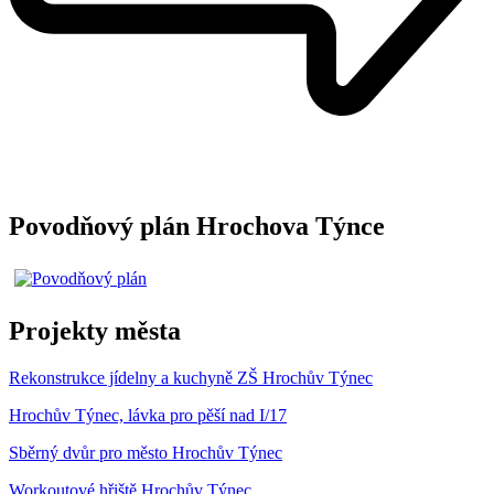
Povodňový plán Hrochova Týnce
Projekty města
Rekonstrukce jídelny a kuchyně ZŠ Hrochův Týnec
Hrochův Týnec, lávka pro pěší nad I/17
Sběrný dvůr pro město Hrochův Týnec
Workoutové hřiště Hrochův Týnec