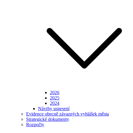
2026
2025
2024
Návrhy usnesení
Evidence obecně závazných vyhlášek města
Strategické dokumenty
Rozpočty