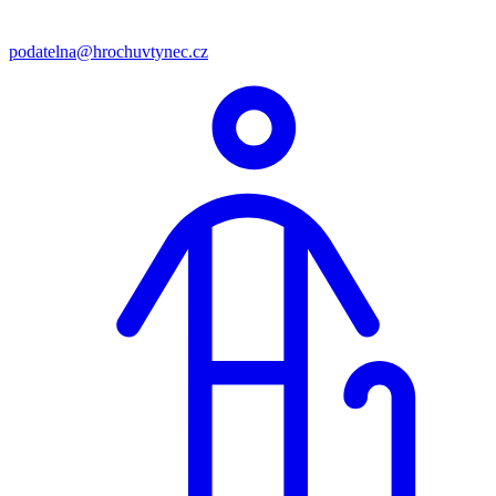
podatelna@hrochuvtynec.cz