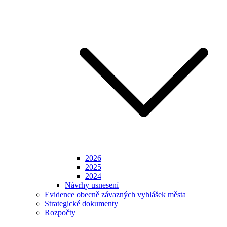
2026
2025
2024
Návrhy usnesení
Evidence obecně závazných vyhlášek města
Strategické dokumenty
Rozpočty