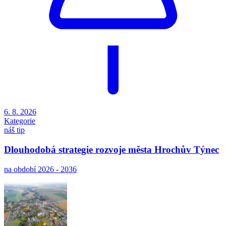
6. 8. 2026
Kategorie
náš tip
Dlouhodobá strategie rozvoje města Hrochův Týnec
na období 2026 - 2036