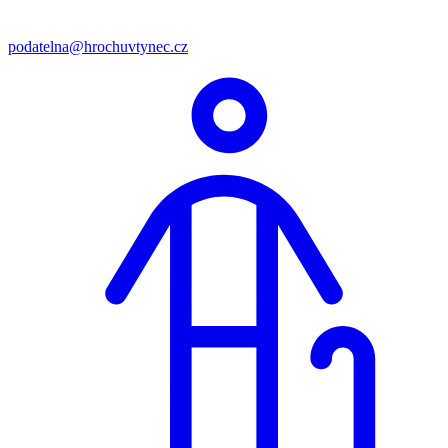
podatelna@hrochuvtynec.cz