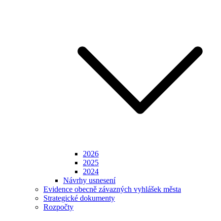
2026
2025
2024
Návrhy usnesení
Evidence obecně závazných vyhlášek města
Strategické dokumenty
Rozpočty