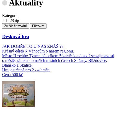
Aktuality
Kategorie
náš tip
Zrušit filtrování
Filtrovat
Desková hra
JAK DOBŘE TO U NÁS ZNÁŠ ??
Krásný dárek k Vánocům o našem regionu.
Město Hrochův Týnec má celkem 5 kartiček a dozvíš se zajímavosti
o městě, zámku a o našich místních částech Stíčany, Blížňovice,
Blansko a Skalice.
Hra je určená pro 2 - 4 hráče.
Cena 500 kč