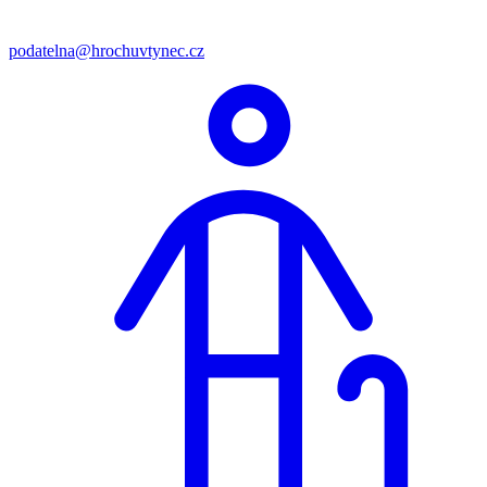
podatelna@hrochuvtynec.cz