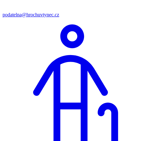
podatelna@hrochuvtynec.cz