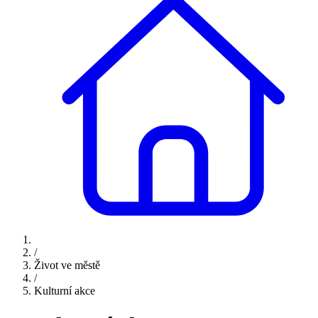
/
Život ve městě
/
Kulturní akce