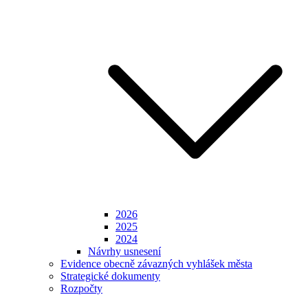
2026
2025
2024
Návrhy usnesení
Evidence obecně závazných vyhlášek města
Strategické dokumenty
Rozpočty