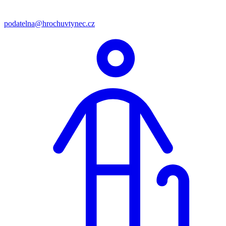
podatelna@hrochuvtynec.cz