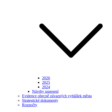
2026
2025
2024
Návrhy usnesení
Evidence obecně závazných vyhlášek města
Strategické dokumenty
Rozpočty