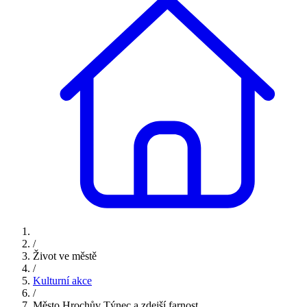
/
Život ve městě
/
Kulturní akce
/
Město Hrochův Týnec a zdejší farnost…