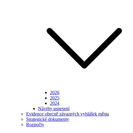
2026
2025
2024
Návrhy usnesení
Evidence obecně závazných vyhlášek města
Strategické dokumenty
Rozpočty