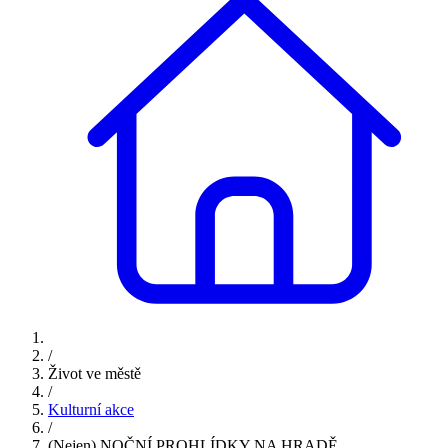
/
Život ve městě
/
Kulturní akce
/
(Nejen) NOČNÍ PROHLÍDKY NA HRADĚ…