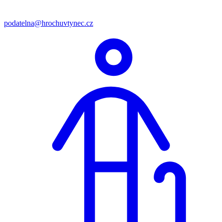
podatelna@hrochuvtynec.cz