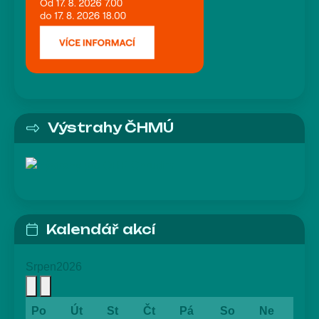
Výstrahy ČHMÚ
Kalendář akcí
Srpen
2026
Po
Út
St
Čt
Pá
So
Ne