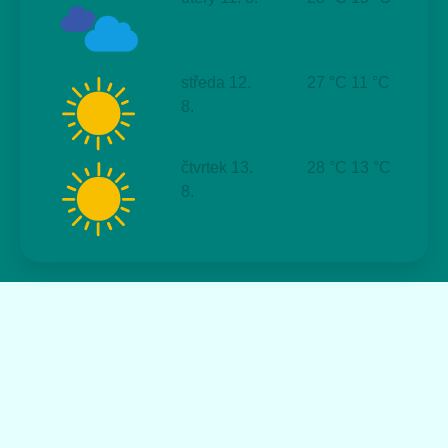
středa
12.
27 °C
11 °C
8.
čtvrtek
13.
28 °C
13 °C
8.