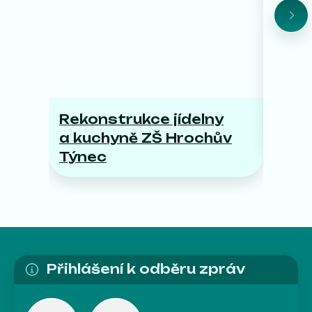
Rekonstrukce jídelny
Hroc
a kuchyně ZŠ Hrochův
pro p
Týnec
Přihlášení k odběru zpráv