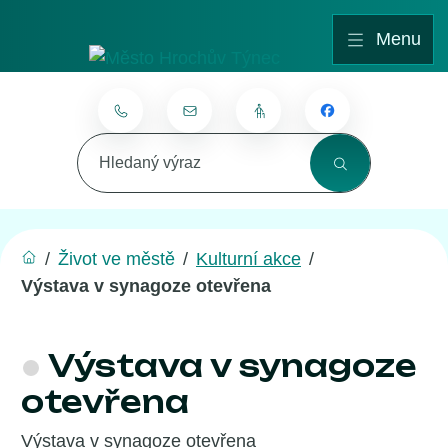
Rovnou na obsah
Rovnou na menu
Menu
725172376
podatelna@hrochuvtynec.cz
Zjednodušená verze webu
Hledaný výraz
/
Život ve městě
/
Kulturní akce
/
Výstava v synagoze otevřena
Výstava v synagoze
otevřena
Výstava v synagoze otevřena