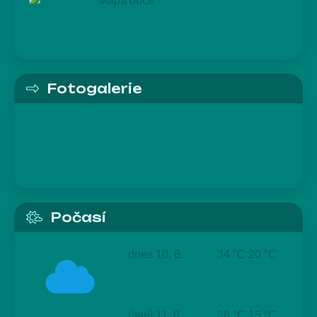
Zobrazit obec
v mapách
Fotogalerie
Informační tabule, časopisy a výstavy
Počasí
dnes
10. 8.
34 °C
20 °C
úterý
11. 8.
28 °C
15 °C