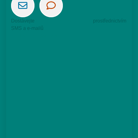
Dostávejte
informace z našeho webu
prostřednictvím
SMS a e-mailů
Chci se zaregistrovat