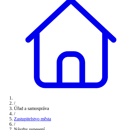
/
Úřad a samospráva
/
Zastupitelstvo města
/
Návrhy usnesení