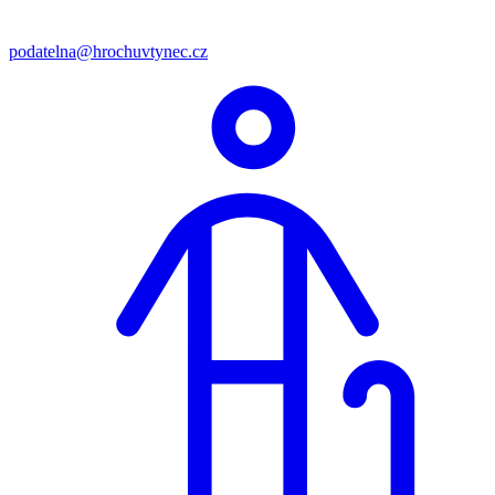
podatelna@hrochuvtynec.cz