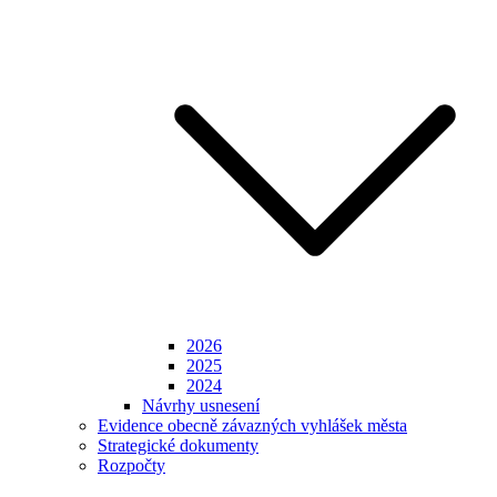
2026
2025
2024
Návrhy usnesení
Evidence obecně závazných vyhlášek města
Strategické dokumenty
Rozpočty