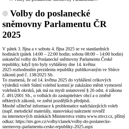
Volby do poslanecké
sněmovny Parlamentu ČR
2025
V pátek 3. října a v sobotu 4. října 2025 se ve standardních
hodinách (pátek 14:00 – 22:00 hodin; sobota 08:00 – 14:00 hodin)
uskuteční volby do Poslanecké sněmovny Parlamentu České
republiky, když tyto byly vyhlášeny dne 14. května
2025 rozhodnutím prezidenta republiky publikovaným ve Sbírce
zákonů pod č. 138/2025 Sb.
To znamená, že od 14. května 2025 do vyhlášení celkových
výsledků voleb Státní volební komisí je zakázáno měnit vymezení
volebních okrsků, jak má na mysli ustanovení § 26 odst. 4 zákona
č. 491/2001 Sb., o volbách do zastupitelstev obcí a o změně
některých zákonů, ve znění pozdějších předpisů.
Mnohé užitečné informace k problematice nadcházejících voleb
(např. metodické materiály, stanoviska) naleznete rovněž
na internetových stránkách Ministerstva vnitra www.mvcr.cz, přímý
odkaz: https://mv.gov.cz/volby/clanek/volby-do-poslanecke-
snemovny-parlamentu-ceske-republiky-2025.aspx