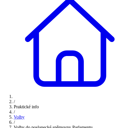
/
Praktické info
/
Volby
/
Volby do poslanecké sněmovny Parlamentu…