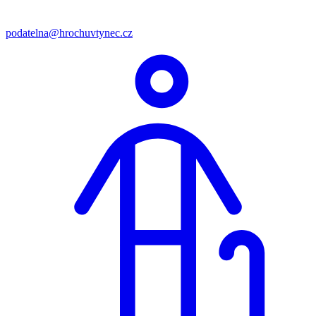
podatelna@hrochuvtynec.cz