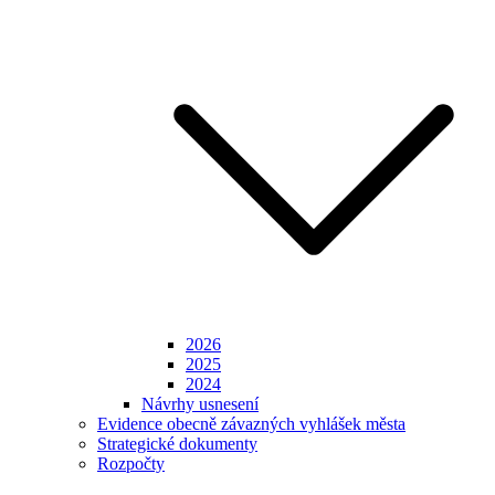
2026
2025
2024
Návrhy usnesení
Evidence obecně závazných vyhlášek města
Strategické dokumenty
Rozpočty