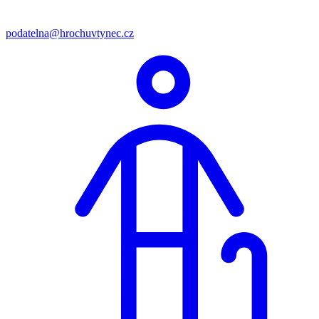
podatelna@hrochuvtynec.cz