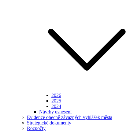
2026
2025
2024
Návrhy usnesení
Evidence obecně závazných vyhlášek města
Strategické dokumenty
Rozpočty