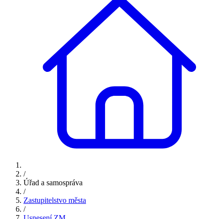
/
Úřad a samospráva
/
Zastupitelstvo města
/
Usnesení ZM