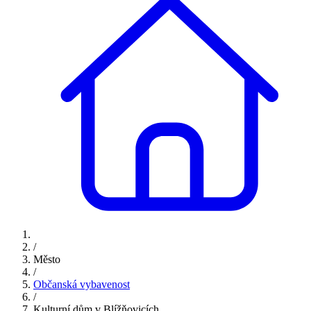
/
Město
/
Občanská vybavenost
/
Kulturní dům v Blížňovicích