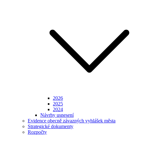
2026
2025
2024
Návrhy usnesení
Evidence obecně závazných vyhlášek města
Strategické dokumenty
Rozpočty