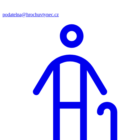
podatelna@hrochuvtynec.cz