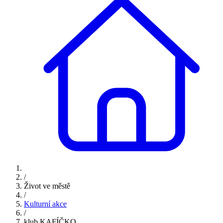
/
Život ve městě
/
Kulturní akce
/
klub KAFÍČKO