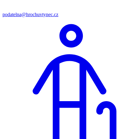
podatelna@hrochuvtynec.cz