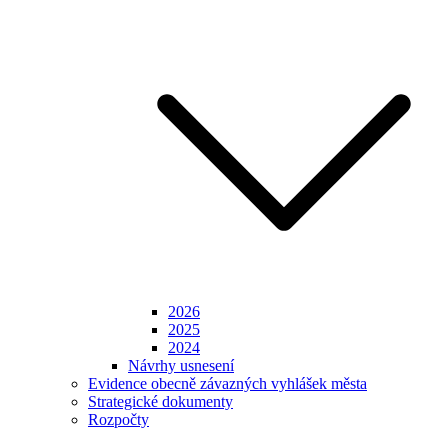
2026
2025
2024
Návrhy usnesení
Evidence obecně závazných vyhlášek města
Strategické dokumenty
Rozpočty